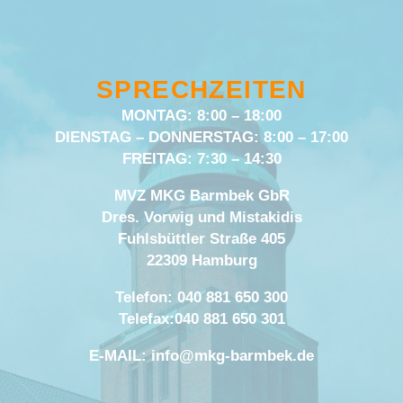
SPRECHZEITEN
M
ONTAG:
8:00 – 18:00
DIENSTAG – DONNERSTAG: 8:00 – 17:00
FREITAG: 7:30 – 14:30
MVZ MKG Barmbek GbR
Dres. Vorwig und Mistakidis
Fuhlsbüttler Straße 405
22309 Hamburg
Telefon: 040 881 650 300
Telefax:040 881 650 301
E-MAIL:
info@mkg-barmbek.de