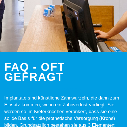
FAQ - OFT
GEFRAGT
WAS SIND IMPLANTATE?
Implantate sind künstliche Zahnwurzeln, die dann zum
Einsatz kommen, wenn ein Zahnverlust vorliegt. Sie
werden so im Kieferknochen verankert, dass sie eine
solide Basis für die prothetische Versorgung (Krone)
bilden. Grundsätzlich bestehen sie aus 3 Elementen: