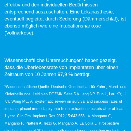
effektiv und den individuellen Bedürfnissen
entsprechend auszuschalten. Eine Lokanästhesie,
eventuell begleitet durch Sedierung (Dämmerschlaf), ist
ebenso möglich wie eine Intubationsnarkose
(Vollnarkose).
WIE LANGE HALTEN IMPLANTATE?
Wissenschaftliche Untersuchungen* haben gezeigt,
dass die Überlebensrate von Implantaten über einen
Zeitraum von 10 Jahren 97,9 % beträgt.
*Wissenschaftliche Quelle: Deutsche Gesellschaft für Zahn-, Mund- und
Kieferheilkunde, Leitlinien DGZMK Seite 5 // Lang NP, Pun L, Lau KY, Li
KY, Wong MC. A systematic review on survival and success rates of
implants placed immediately into fresh extraction sockets after at least
1 year. Clin Oral Implants Res 2012;15:643-653. // Mangano C,
Mangano F, Piattelli A, lezzi G, Mangano A, La Colla L. Prospective
clinal evaluation of 307 single-tooth morse taper-connection implants: a